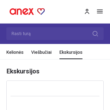
Me
Rasti turą
Kelionės
Viešbučiai
Ekskursijos
Ekskursijos