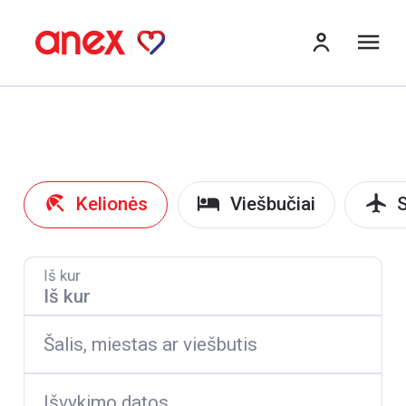
Me
Kelionės
Viešbučiai
S
Iš kur
Šalis, miestas ar viešbutis
Išvykimo datos