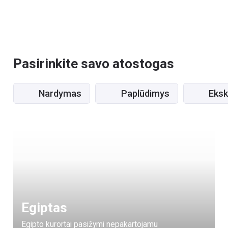
Pasirinkite savo atostogas
Nardymas
Paplūdimys
Eksk
Egiptas
Egipto kurortai pasižymi nepakartojamu