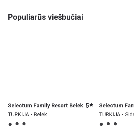
Populiarūs viešbučiai
5
Selectum Family Resort Belek
Selectum Fam
Side (ex. Lyra
TURKIJA • Belek
TURKIJA • Sid