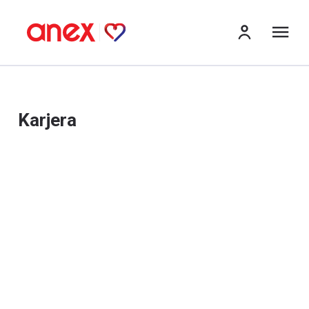
Me
Karjera