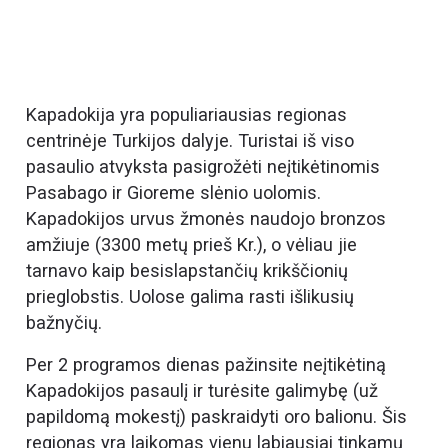
Kapadokija yra populiariausias regionas
centrinėje Turkijos dalyje. Turistai iš viso
pasaulio atvyksta pasigrožėti neįtikėtinomis
Pasabago ir Gioreme slėnio uolomis.
Kapadokijos urvus žmonės naudojo bronzos
amžiuje (3300 metų prieš Kr.), o vėliau jie
tarnavo kaip besislapstančių krikščionių
prieglobstis. Uolose galima rasti išlikusių
bažnyčių.
Per 2 programos dienas pažinsite neįtikėtiną
Kapadokijos pasaulį ir turėsite galimybę (už
papildomą mokestį) paskraidyti oro balionu. Šis
regionas yra laikomas vienu labiausiai tinkamų