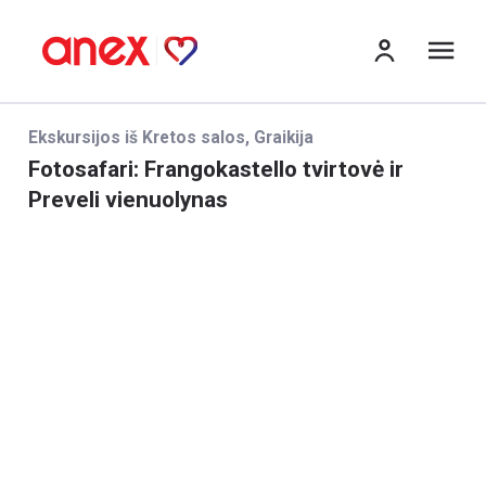
Me
Ekskursijos iš Kretos salos, Graikija
Fotosafari: Frangokastello tvirtovė ir
Preveli vienuolynas