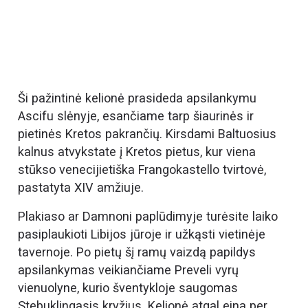
Ši pažintinė kelionė prasideda apsilankymu
Ascifu slėnyje, esančiame tarp šiaurinės ir
pietinės Kretos pakrančių. Kirsdami Baltuosius
kalnus atvykstate į Kretos pietus, kur viena
stūkso venecijietiška Frangokastello tvirtovė,
pastatyta XIV amžiuje.
Plakiaso ar Damnoni paplūdimyje turėsite laiko
pasiplaukioti Libijos jūroje ir užkąsti vietinėje
tavernoje. Po pietų šį ramų vaizdą papildys
apsilankymas veikiančiame Preveli vyrų
vienuolyne, kurio šventykloje saugomas
Stebuklingasis kryžius. Kelionė atgal eina per