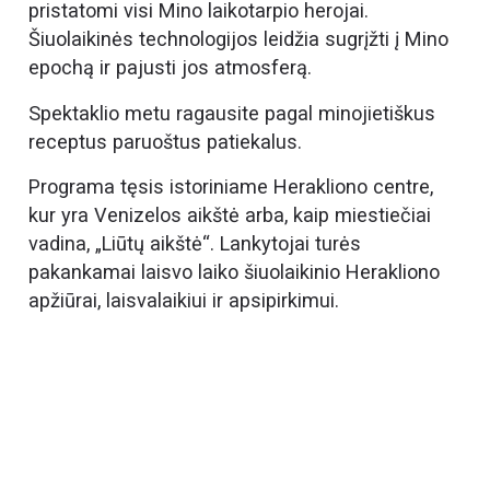
pristatomi visi Mino laikotarpio herojai.
Šiuolaikinės technologijos leidžia sugrįžti į Mino
epochą ir pajusti jos atmosferą.
Spektaklio metu ragausite pagal minojietiškus
receptus paruoštus patiekalus.
Programa tęsis istoriniame Herakliono centre,
kur yra Venizelos aikštė arba, kaip miestiečiai
vadina, „Liūtų aikštė“. Lankytojai turės
pakankamai laisvo laiko šiuolaikinio Herakliono
apžiūrai, laisvalaikiui ir apsipirkimui.