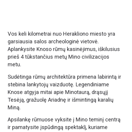
Vos keli kilometrai nuo Herakliono miesto yra
garsiausia salos archeologinė vietovė.
Aplankysite Knoso rūmų kasinėjimus, iškilusius
prieš 4 tūkstančius metų Mino civilizacijos
metu.
Sudėtinga rūmų architektūra primena labirintą ir
stebina lankytojų vaizduotę. Legendiniame
Knose atgyja mitai apie Minotaurą, drąsųjį
Tesėją, gražuolę Ariadnę ir išmintingą karalių
Miną.
Apsilankę rūmuose vyksite į Mino teminį centrą
ir pamatysite įspūdingą spektaklį, kuriame