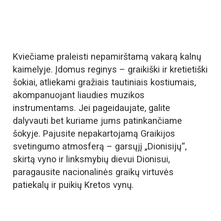
Kviečiame praleisti nepamirštamą vakarą kalnų
kaimelyje. Įdomus reginys – graikiški ir kretietiški
šokiai, atliekami gražiais tautiniais kostiumais,
akompanuojant liaudies muzikos
instrumentams. Jei pageidaujate, galite
dalyvauti bet kuriame jums patinkančiame
šokyje. Pajusite nepakartojamą Graikijos
svetingumo atmosferą – garsųjį „Dionisijų“,
skirtą vyno ir linksmybių dievui Dionisui,
paragausite nacionalinės graikų virtuvės
patiekalų ir puikių Kretos vynų.