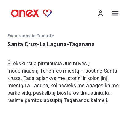
Me
Excursions in Tenerife
Santa Cruz-La Laguna-Taganana
Ši ekskursija pirmiausia Jus nuves į
moderniausią Tenerifės miestą – sostinę Santa
Kruzą. Tada aplankysime istorinį ir kolonijinį
miestą La Laguna, kol pasieksime Anagos kaimo
parko vidų, paskelbtą biosferos draustiniu, kur
rasime gamtos apsuptą Tagananos kaimelį.