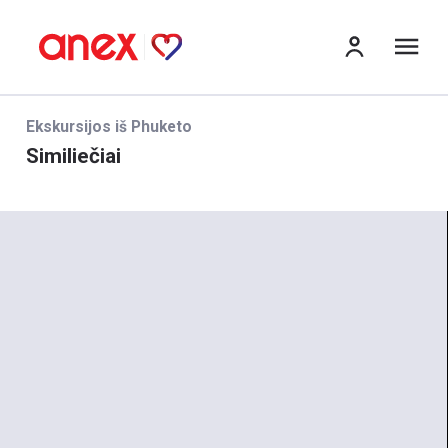
Me
Ekskursijos iš Phuketo
Similiečiai