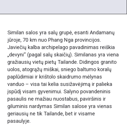
Similan salos yra salų grupė, esanti Andamanų
jūroje, 70 km nuo Phang Nga provincijos.
Javiečių kalba archipelago pavadinimas reiškia
„devyni“ (pagal salų skaičių). Similanas yra viena
gražiausių vietų pietų Tailande. Didingos granito
uolos, atogrąžų miškai, sniego baltumo koralų
paplūdimiai ir krištolo skaidrumo mėlynas
vanduo – visa tai kelia susižavėjimą ir palieka
įspūdį visam gyvenimui. Salyno povandeninis
pasaulis ne mažiau nuostabus, paviršinis ir
giluminis nardymas Similan salose yra vienas
geriausių ne tik Tailande, bet ir visame
pasaulyje.