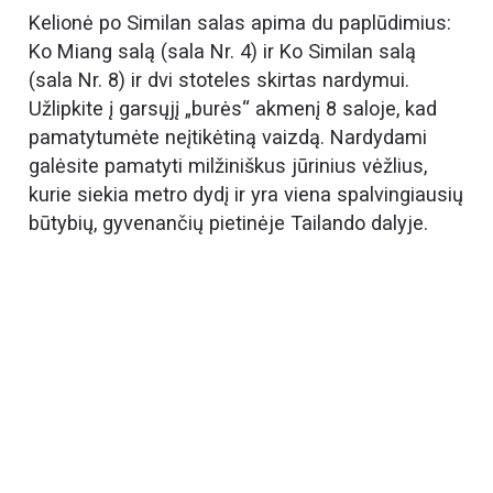
Kelionė po Similan salas apima du paplūdimius:
Ko Miang salą (sala Nr. 4) ir Ko Similan salą
(sala Nr. 8) ir dvi stoteles skirtas nardymui.
Užlipkite į garsųjį „burės“ akmenį 8 saloje, kad
pamatytumėte neįtikėtiną vaizdą. Nardydami
galėsite pamatyti milžiniškus jūrinius vėžlius,
kurie siekia metro dydį ir yra viena spalvingiausių
būtybių, gyvenančių pietinėje Tailando dalyje.