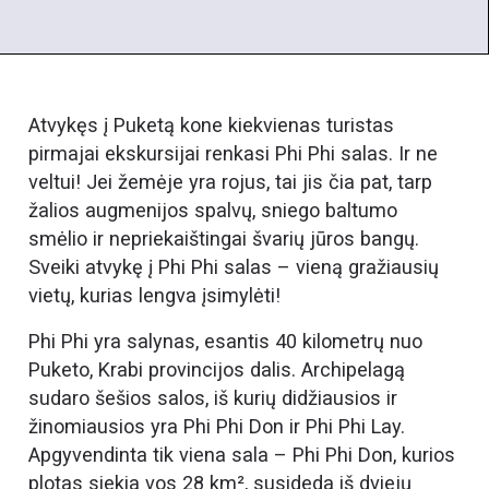
Atvykęs į Puketą kone kiekvienas turistas
pirmajai ekskursijai renkasi Phi Phi salas. Ir ne
veltui! Jei žemėje yra rojus, tai jis čia pat, tarp
žalios augmenijos spalvų, sniego baltumo
smėlio ir nepriekaištingai švarių jūros bangų.
Sveiki atvykę į Phi Phi salas – vieną gražiausių
vietų, kurias lengva įsimylėti!
Phi Phi yra salynas, esantis 40 kilometrų nuo
Puketo, Krabi provincijos dalis. Archipelagą
sudaro šešios salos, iš kurių didžiausios ir
žinomiausios yra Phi Phi Don ir Phi Phi Lay.
Apgyvendinta tik viena sala – Phi Phi Don, kurios
plotas siekia vos 28 km², susideda iš dviejų