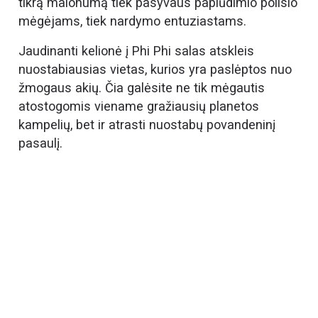
tikrą malonumą tiek pasyvaus paplūdimio poilsio
mėgėjams, tiek nardymo entuziastams.
Jaudinanti kelionė į Phi Phi salas atskleis
nuostabiausias vietas, kurios yra paslėptos nuo
žmogaus akių. Čia galėsite ne tik mėgautis
atostogomis viename gražiausių planetos
kampelių, bet ir atrasti nuostabų povandeninį
pasaulį.