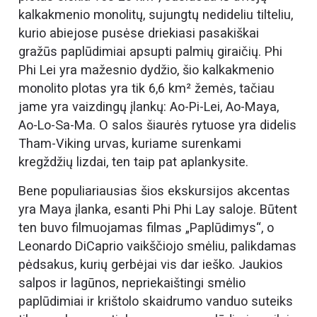
kalkakmenio monolitų, sujungtų nedideliu tilteliu,
kurio abiejose pusėse driekiasi pasakiškai
gražūs paplūdimiai apsupti palmių giraičių. Phi
Phi Lei yra mažesnio dydžio, šio kalkakmenio
monolito plotas yra tik 6,6 km² žemės, tačiau
jame yra vaizdingų įlankų: Ao-Pi-Lei, Ao-Maya,
Ao-Lo-Sa-Ma. O salos šiaurės rytuose yra didelis
Tham-Viking urvas, kuriame surenkami
kregždžių lizdai, ten taip pat aplankysite.
Bene populiariausias šios ekskursijos akcentas
yra Maya įlanka, esanti Phi Phi Lay saloje. Būtent
ten buvo filmuojamas filmas „Paplūdimys“, o
Leonardo DiCaprio vaikščiojo smėliu, palikdamas
pėdsakus, kurių gerbėjai vis dar ieško. Jaukios
salpos ir lagūnos, nepriekaištingi smėlio
paplūdimiai ir krištolo skaidrumo vanduo suteiks