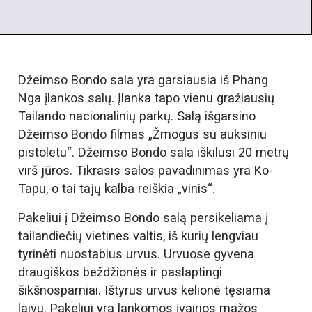
Džeimso Bondo sala yra garsiausia iš Phang
Nga įlankos salų. Įlanka tapo vienu gražiausių
Tailando nacionalinių parkų. Salą išgarsino
Džeimso Bondo filmas „Žmogus su auksiniu
pistoletu“. Džeimso Bondo sala iškilusi 20 metrų
virš jūros. Tikrasis salos pavadinimas yra Ko-
Tapu, o tai tajų kalba reiškia „vinis“.
Pakeliui į Džeimso Bondo salą persikeliama į
tailandiečių vietines valtis, iš kurių lengviau
tyrinėti nuostabius urvus. Urvuose gyvena
draugiškos beždžionės ir paslaptingi
šikšnosparniai. Ištyrus urvus kelionė tęsiama
laivu. Pakeliui yra lankomos įvairios mažos