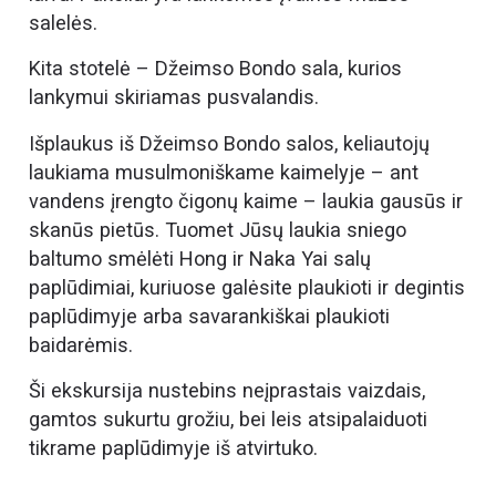
salelės.
Kita stotelė – Džeimso Bondo sala, kurios
lankymui skiriamas pusvalandis.
Išplaukus iš Džeimso Bondo salos, keliautojų
laukiama musulmoniškame kaimelyje – ant
vandens įrengto čigonų kaime – laukia gausūs ir
skanūs pietūs. Tuomet Jūsų laukia sniego
baltumo smėlėti Hong ir Naka Yai salų
paplūdimiai, kuriuose galėsite plaukioti ir degintis
paplūdimyje arba savarankiškai plaukioti
baidarėmis.
Ši ekskursija nustebins neįprastais vaizdais,
gamtos sukurtu grožiu, bei leis atsipalaiduoti
tikrame paplūdimyje iš atvirtuko.