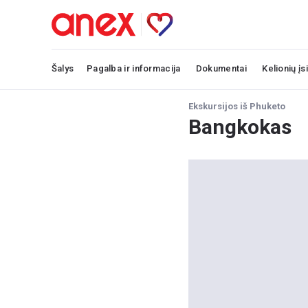
Šalys
Pagalba ir informacija
Dokumentai
Kelionių įs
Ekskursijos iš Phuketo
Bangkokas