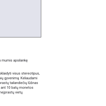
 su mumis apsilankę
klaidyti visus stereotipus,
monių gyvenimą. Keliaudami
rastų tailandiečių lūšnas
, ant 10 batų monetos
eįprastų vietų.