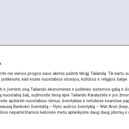
.
ite nei vienos progos savo akimis pažinti tikrąjį Tailandą. Tik kartu
įsitikinsite, kad esate nuostabios istorijos, kultūros ir religijos šalyje.
ir įvertinti visą Tailando ekonominės ir politinės sistemos galią ir išs
 šią nuostabią šalį, sužinosite tiesą apie Tailando Karalystės ir jos ž
site apžiūrėti nuostabius rūmus, šventyklas ir netoliese esančias pap
niausią Bankoko šventyklą – Ryto aušros šventyklą – Wat Arun (beje
 šios nepamirštamos kelionės metu aplankysite daug daug įdomių ir n