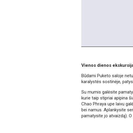
Vienos dienos ekskursija
Būdami Puketo saloje netur
karalystės sostinėje, patys 
Su mumis galėsite pamatyti 
kurie taip stipriai apipina
Chao Phraya upe laivu galė
bei namus. Aplankysite se
pamatysite jo atvaizdą). O