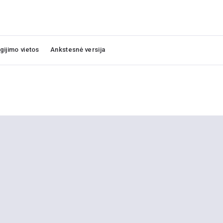
igijimo vietos
Ankstesnė versija